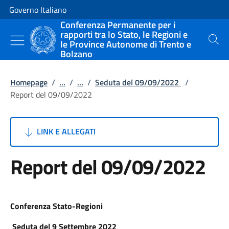
Vai al contenuto
Vai alla navigazione del sito
Governo Italiano
Conferenza Permanente per i
rapporti tra lo Stato, le Regioni e
le Province Autonome di Trento e
Cerca
Bolzano
Homepage
/
...
/
...
/
Seduta del 09/09/2022
/
Report del 09/09/2022
LINK E ALLEGATI
Report del 09/09/2022
Conferenza Stato-Regioni
Seduta del 9 Settembre 2022