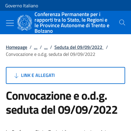
Vai al contenuto
Vai alla navigazione del sito
Governo Italiano
Conferenza Permanente per i
rapporti tra lo Stato, le Regioni e
le Province Autonome di Trento e
Cerca
Bolzano
Homepage
/
...
/
...
/
Seduta del 09/09/2022
/
Convocazione e o.d.g. seduta del 09/09/2022
LINK E ALLEGATI
Convocazione e o.d.g.
seduta del 09/09/2022