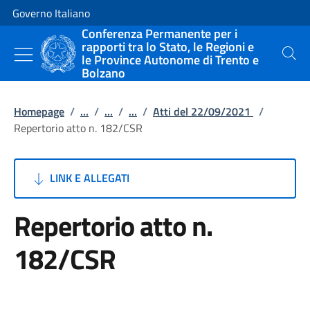
Vai al contenuto
Vai alla navigazione del sito
Governo Italiano
Conferenza Permanente per i
rapporti tra lo Stato, le Regioni e
le Province Autonome di Trento e
Cerca
Bolzano
Homepage
/
...
/
...
/
...
/
Atti del 22/09/2021
/
Repertorio atto n. 182/CSR
LINK E ALLEGATI
Repertorio atto n.
182/CSR