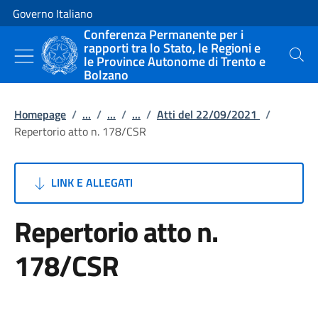
Vai al contenuto
Vai alla navigazione del sito
Governo Italiano
Conferenza Permanente per i
rapporti tra lo Stato, le Regioni e
le Province Autonome di Trento e
Cerca
Bolzano
Homepage
/
...
/
...
/
...
/
Atti del 22/09/2021
/
Repertorio atto n. 178/CSR
LINK E ALLEGATI
Repertorio atto n.
178/CSR