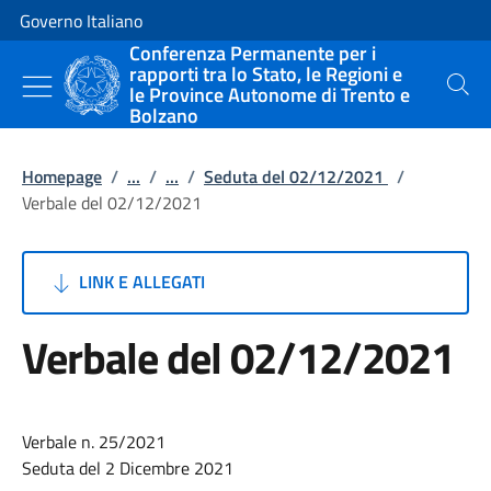
Vai al contenuto
Vai alla navigazione del sito
Governo Italiano
Conferenza Permanente per i
rapporti tra lo Stato, le Regioni e
le Province Autonome di Trento e
Cerca
Bolzano
Homepage
/
...
/
...
/
Seduta del 02/12/2021
/
Verbale del 02/12/2021
LINK E ALLEGATI
Verbale del 02/12/2021
Verbale n. 25/2021
Seduta del 2 Dicembre 2021