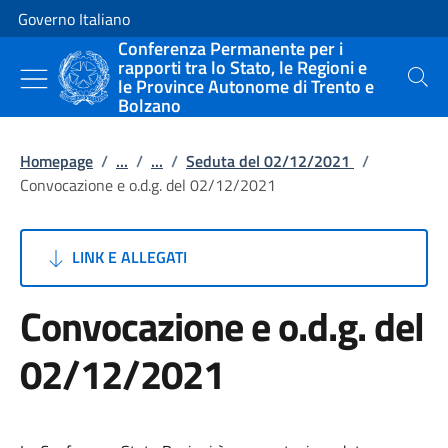
Vai al contenuto
Vai alla navigazione del sito
Governo Italiano
Conferenza Permanente per i
rapporti tra lo Stato, le Regioni e
le Province Autonome di Trento e
Cerca
Bolzano
Homepage
/
...
/
...
/
Seduta del 02/12/2021
/
Convocazione e o.d.g. del 02/12/2021
LINK E ALLEGATI
Convocazione e o.d.g. del
02/12/2021