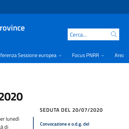
Province
Cerca
ferenza Sessione europea
Focus PNRR
Area r
/2020
SEDUTA DEL 20/07/2020
er lunedì
Convocazione e o.d.g. del
à di