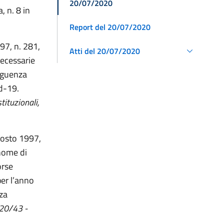
20/07/2020
, n. 8 in
Report del 20/07/2020
997, n. 281,
Atti del 20/07/2020
necessarie
seguenza
d-19.
tituzionali,
agosto 1997,
onome di
orse
per l’anno
za
020/43 -