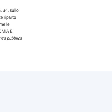
. 34, sullo
e riparto
ome le
NOMIA E
anza pubblica