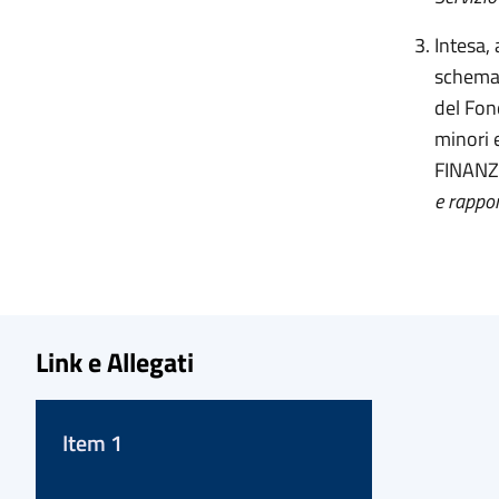
Intesa,
schema 
del Fon
minori 
FINANZ
e rappor
Link e Allegati
Item 1