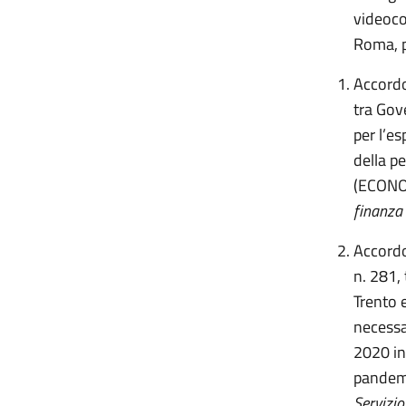
videocon
Roma, p
Accordo,
tra Gov
per l’e
della p
(ECONO
finanza 
Accordo
n. 281,
Trento 
necessar
2020 in
pandem
Servizio