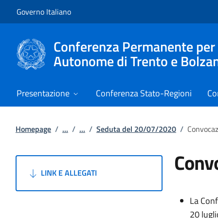
Vai al contenuto
Vai alla navigazione del sito
Governo Italiano
Conferenza Permanente per i r
Autonome di Trento e Bolza
Presentazione
Conferenza Stato-Regioni
Co
Homepage
/
...
/
...
/
Seduta del 20/07/2020
/
Convocaz
Convo
LINK E ALLEGATI
La Conf
20 lugl