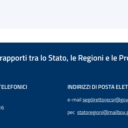
apporti tra lo Stato, le Regioni e le 
TELEFONICI
INDIRIZZI DI POSTA EL
e-mail
segdirettorecsr@gov
16
pec
statoregioni@mailbox.g