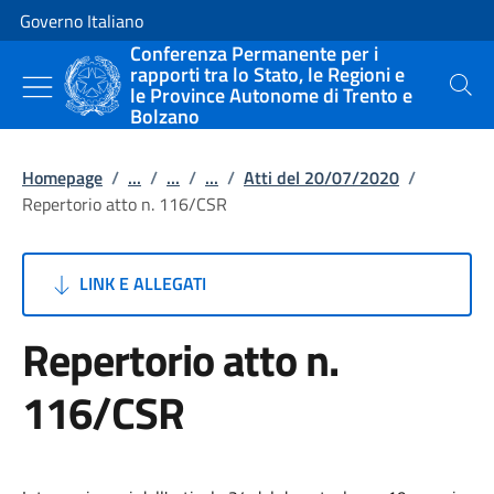
Vai al contenuto
Vai alla navigazione del sito
Governo Italiano
Conferenza Permanente per i
rapporti tra lo Stato, le Regioni e
le Province Autonome di Trento e
Cerca
Bolzano
Homepage
/
...
/
...
/
...
/
Atti del 20/07/2020
/
Repertorio atto n. 116/CSR
LINK E ALLEGATI
Repertorio atto n.
116/CSR