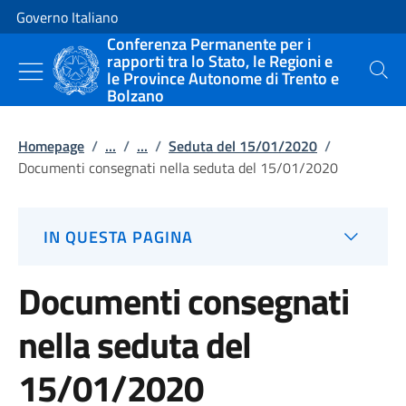
Vai al contenuto
Vai alla navigazione del sito
Governo Italiano
Conferenza Permanente per i
rapporti tra lo Stato, le Regioni e
le Province Autonome di Trento e
Cerca
Bolzano
Homepage
/
...
/
...
/
Seduta del 15/01/2020
/
Documenti consegnati nella seduta del 15/01/2020
IN QUESTA PAGINA
Documenti consegnati
nella seduta del
15/01/2020