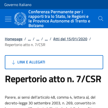
Vai al contenuto
Vai alla navigazione del sito
Governo Italiano
Conferenza Permanente per i
rapporti tra lo Stato, le Regioni e
le Province Autonome di Trento e
Cerca
Bolzano
Homepage
/
...
/
...
/
...
/
Atti del 15/01/2020
/
Repertorio atto n. 7/CSR
LINK E ALLEGATI
Repertorio atto n. 7/CSR
Parere, ai sensi dell’articolo 48, comma 4, lettera a), del
decreto-legge 30 settembre 2003, n. 269, convertito in