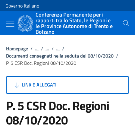
Vai al contenuto
Vai alla navigazione del sito
Governo Italiano
Conferenza Permanente per i
rapporti tra lo Stato, le Regioni e
le Province Autonome di Trento e
Cerca
Bolzano
Homepage
/
...
/
...
/
...
/
Documenti consegnati nella seduta del 08/10/2020
/
P. 5 CSR Doc. Regioni 08/10/2020
LINK E ALLEGATI
P. 5 CSR Doc. Regioni
08/10/2020