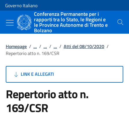
Vai al contenuto
Vai alla navigazione del sito
Governo Italiano
Conferenza Permanente per i
rapporti tra lo Stato, le Regioni e
le Province Autonome di Trento e
Cerca
Bolzano
Homepage
/
...
/
...
/
...
/
Atti del 08/10/2020
/
Repertorio atto n. 169/CSR
LINK E ALLEGATI
Repertorio atto n.
169/CSR