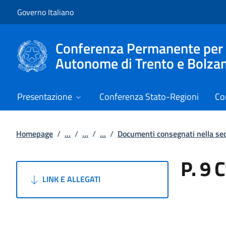
Vai al contenuto
Vai alla navigazione del sito
Governo Italiano
Conferenza Permanente per i r
Autonome di Trento e Bolza
Presentazione
Conferenza Stato-Regioni
Co
Homepage
/
...
/
...
/
...
/
Documenti consegnati nella s
P. 9 
LINK E ALLEGATI