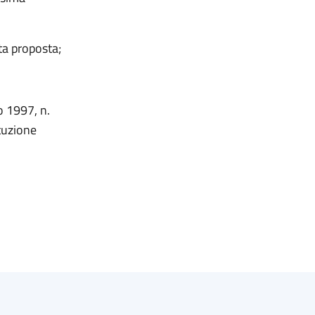
ta proposta;
o 1997, n.
ituzione