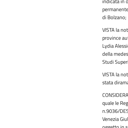
indicata in
permanente p
di Bolzano;
VISTA la not
province aut
Lydia Alessi
della medesi
Studi Super
VISTA la no
stata dirama
CONSIDERATI 
quale le Re
n.9036/DES-
Venezia Giu
oggetto in 