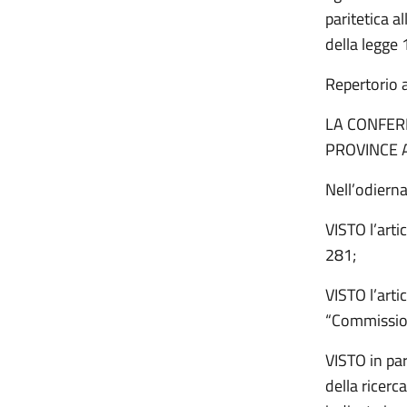
paritetica a
della legge
Repertorio 
LA CONFER
PROVINCE 
Nell’odiern
VISTO l’arti
281;
VISTO l’arti
“Commissione
VISTO in par
della ricerc