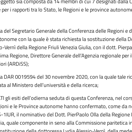
 oggetto sia composta da 14 membri di cui 7 designati dalla
er i rapporti tra lo Stato, le Regioni e le province autonome
a del Segretario Generale della Conferenza delle Regioni e d
onome con la quale è stata richiesta la sostituzione della D
o-Vernì della Regione Friuli Venezia Giulia, con il dott. Pierp
ma Regione, Direttore Generale dell’Agenzia regionale per il 
iori (ARDiSS);
ta DAR 0019594 del 30 novembre 2020, con la quale tale ric
ta al Ministero dell’università e della ricerca;
gli esiti dell’odierna seduta di questa Conferenza, nel cors
gioni e le Province autonome hanno confermato, come da no
1IUR, il nominativo del Dott. PierPaolo Olla della Regione F
lia, quale componente in seno alla Commissione paritetica in
sostituzione della dottoressa Lydia Alessio-Vernì, della med