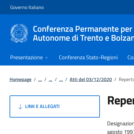
Vai al contenuto
Vai alla navigazione del sito
Governo Italiano
Conferenza Permanente per i r
Autonome di Trento e Bolza
Presentazione
Conferenza Stato-Regioni
Co
Homepage
/
...
/
...
/
...
/
Atti del 03/12/2020
/
Reperto
Reper
LINK E ALLEGATI
Designazione
agosto 1997