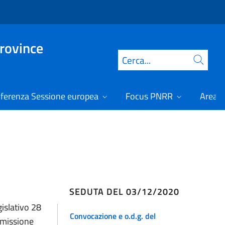
Province
Cerca
ferenza Sessione europea
Focus PNRR
Area r
SEDUTA DEL 03/12/2020
gislativo 28
Convocazione e o.d.g. del
mmissione