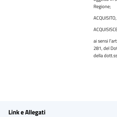
Regione;
ACQUISITO, 
ACQUISISC
ai sensi l’a
281, del Dot
della dott.s
Link e Allegati