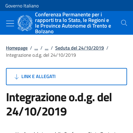
Vai al contenuto
Vai alla navigazione del sito
Governo Italiano
Conferenza Permanente per i
rapporti tra lo Stato, le Regioni e
le Province Autonome di Trento e
Cerca
Bolzano
Homepage
/
...
/
...
/
Seduta del 24/10/2019
/
Integrazione o.d.g. del 24/10/2019
LINK E ALLEGATI
Integrazione o.d.g. del
24/10/2019