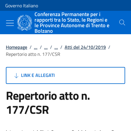
Vai al contenuto
Vai alla navigazione del sito
Governo Italiano
Conferenza Permanente per i
rapporti tra lo Stato, le Regioni e
le Province Autonome di Trento e
Cerca
Bolzano
Homepage
/
...
/
...
/
...
/
Atti del 24/10/2019
/
Repertorio atto n. 177/CSR
LINK E ALLEGATI
Repertorio atto n.
177/CSR