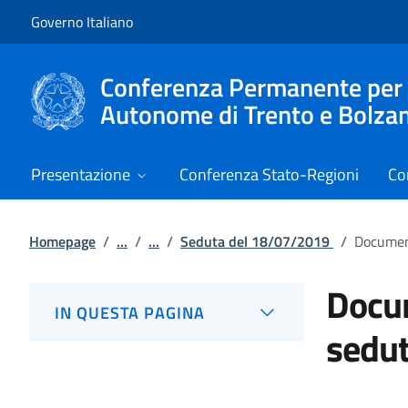
Vai al contenuto
Vai alla navigazione del sito
Governo Italiano
Conferenza Permanente per i r
Autonome di Trento e Bolza
Presentazione
Conferenza Stato-Regioni
Co
Homepage
/
...
/
...
/
Seduta del 18/07/2019
/
Documen
Docum
IN QUESTA PAGINA
sedu