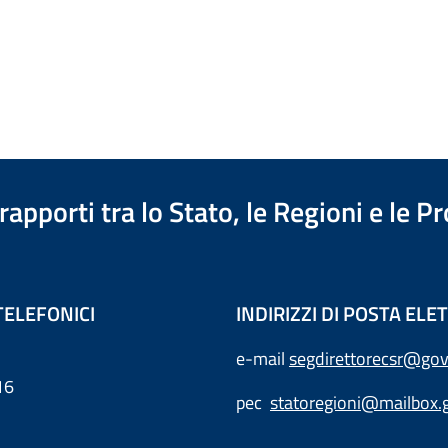
apporti tra lo Stato, le Regioni e le 
TELEFONICI
INDIRIZZI DI POSTA EL
e-mail
segdirettorecsr@gov
16
pec
statoregioni@mailbox.g