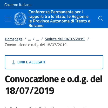
Vai al contenuto
Vai alla navigazione del sito
Governo Italiano
Conferenza Permanente per i
rapporti tra lo Stato, le Regioni e
le Province Autonome di Trento e
Cerca
Bolzano
Homepage
/
...
/
...
/
Seduta del 18/07/2019
/
Convocazione e o.d.g. del 18/07/2019
LINK E ALLEGATI
Convocazione e o.d.g. del
18/07/2019