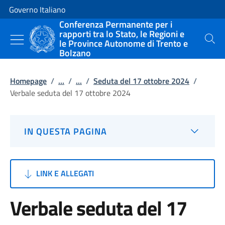
Vai al contenuto
Vai alla navigazione del sito
Governo Italiano
Conferenza Permanente per i
rapporti tra lo Stato, le Regioni e
le Province Autonome di Trento e
Cerca
Bolzano
Homepage
/
...
/
...
/
Seduta del 17 ottobre 2024
/
Verbale seduta del 17 ottobre 2024
IN QUESTA PAGINA
LINK E ALLEGATI
Verbale seduta del 17