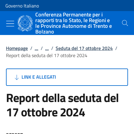
Vai al contenuto
Vai alla navigazione del sito
Governo Italiano
Conferenza Permanente per i
rapporti tra lo Stato, le Regioni e
le Province Autonome di Trento e
Cerca
Bolzano
Homepage
/
...
/
...
/
Seduta del 17 ottobre 2024
/
Report della seduta del 17 ottobre 2024
LINK E ALLEGATI
Report della seduta del
17 ottobre 2024