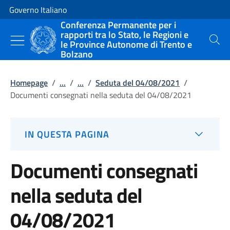
Vai al contenuto
Vai alla navigazione del sito
Governo Italiano
Conferenza Permanente per i
rapporti tra lo Stato, le Regioni e
le Province Autonome di Trento e
Cerca
Bolzano
Homepage
/
...
/
...
/
Seduta del 04/08/2021
/
Documenti consegnati nella seduta del 04/08/2021
IN QUESTA PAGINA
Documenti consegnati
nella seduta del
04/08/2021