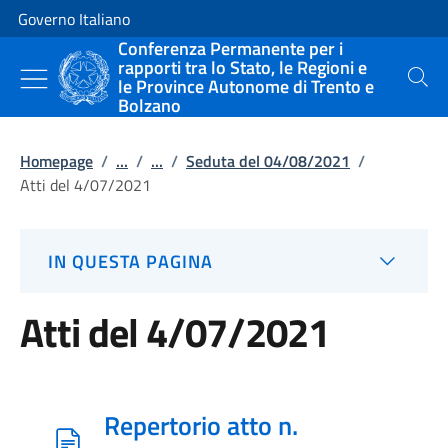
Vai al contenuto
Vai alla navigazione del sito
Governo Italiano
Conferenza Permanente per i
rapporti tra lo Stato, le Regioni e
le Province Autonome di Trento e
Cerca
Bolzano
Homepage
/
...
/
...
/
Seduta del 04/08/2021
/
Atti del 4/07/2021
IN QUESTA PAGINA
Atti del 4/07/2021
Repertorio atto n.