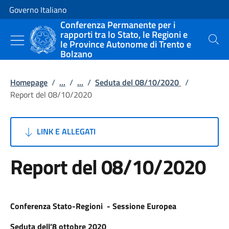
Vai al contenuto
Vai alla navigazione del sito
Governo Italiano
Conferenza Permanente per i
rapporti tra lo Stato, le Regioni e
le Province Autonome di Trento e
Cerca
Bolzano
Homepage
/
...
/
...
/
Seduta del 08/10/2020
/
Report del 08/10/2020
LINK E ALLEGATI
Report del 08/10/2020
Conferenza Stato-Regioni - Sessione Europea
Seduta dell’8 ottobre 2020