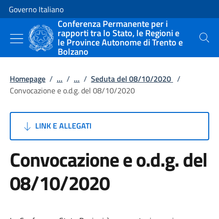
Vai al contenuto
Vai alla navigazione del sito
Governo Italiano
Conferenza Permanente per i
rapporti tra lo Stato, le Regioni e
le Province Autonome di Trento e
Cerca
Bolzano
Homepage
/
...
/
...
/
Seduta del 08/10/2020
/
Convocazione e o.d.g. del 08/10/2020
LINK E ALLEGATI
Convocazione e o.d.g. del
08/10/2020