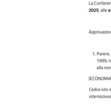
La Conferen
2025
, alle
o
Approvazion
Parere, 
1999, n
alla no
(ECONOMIA
Codice sito 
internaziona