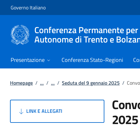
Vai al contenuto
Vai alla navigazione del sito
Governo Italiano
Conferenza Permanente per i r
Autonome di Trento e Bolza
Presentazione
Conferenza Stato-Regioni
Co
Homepage
/
...
/
...
/
Seduta del 9 gennaio 2025
/
Convoc
Convo
LINK E ALLEGATI
2025