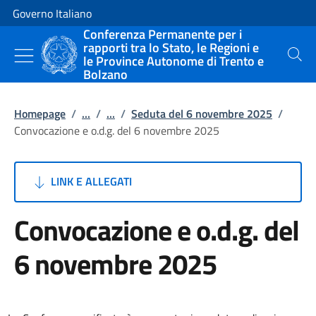
Vai al contenuto
Vai alla navigazione del sito
Governo Italiano
Conferenza Permanente per i
rapporti tra lo Stato, le Regioni e
le Province Autonome di Trento e
Cerca
Bolzano
Homepage
/
...
/
...
/
Seduta del 6 novembre 2025
/
Convocazione e o.d.g. del 6 novembre 2025
LINK E ALLEGATI
Convocazione e o.d.g. del
6 novembre 2025