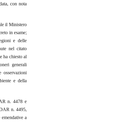
 data, con nota
le il Ministero
creto in esame;
gioni e delle
ute nel citato
e ha chiesto al
oneri generali
 osservazioni
biente e della
DAR n. 4478 e
t. DAR n. 4495,
e emendative a