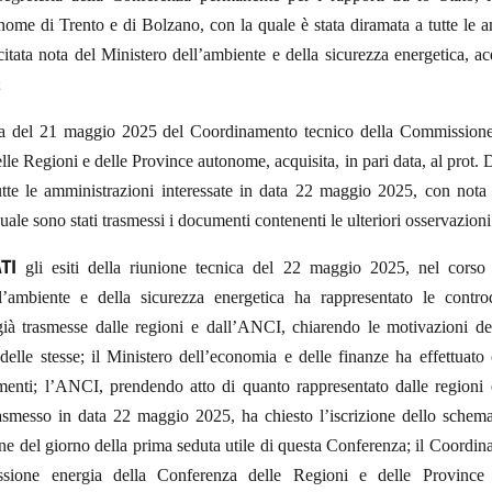
ome di Trento e di Bolzano, con la quale è stata diramata a tutte le 
 citata nota del Ministero dell’ambiente e della sicurezza energetica, acq
;
a del 21 maggio 2025 del Coordinamento tecnico della Commissione 
le Regioni e delle Province autonome, acquisita, in pari data, al prot
utte le amministrazioni interessate in data 22 maggio 2025, con not
uale sono stati trasmessi i documenti contenenti le ulteriori osservazioni
TI
gli esiti della riunione tecnica del 22 maggio 2025, nel corso 
l’ambiente e della sicurezza energetica ha rappresentato le contro
già trasmesse dalle regioni e dall’ANCI, chiarendo le motivazioni de
elle stesse; il Ministero dell’economia e delle finanze ha effettuato
imenti; l’ANCI, prendendo atto di quanto rappresentato dalle regioni e
smesso in data 22 maggio 2025, ha chiesto l’iscrizione dello schema
ne del giorno della prima seduta utile di questa Conferenza; il Coordi
sione energia della Conferenza delle Regioni e delle Provinc