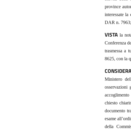
province auton
interessate la
DAR n. 7963
VISTA
la not
Conferenza del
trasmessa a t
8625, con la q
CONSIDERA
Ministero del
osservazioni 
accoglimento d
chiesto chiar
documento tra
esame all’ordi
della Commis