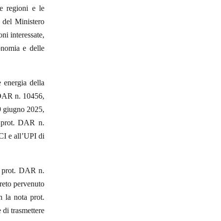
le regioni e le
 del Ministero
ni interessate,
onomia e delle
energia della
. DAR n. 10456,
19 giugno 2025,
, prot. DAR n.
CI e all’UPI di
l prot. DAR n.
creto pervenuto
n la nota prot.
 di trasmettere