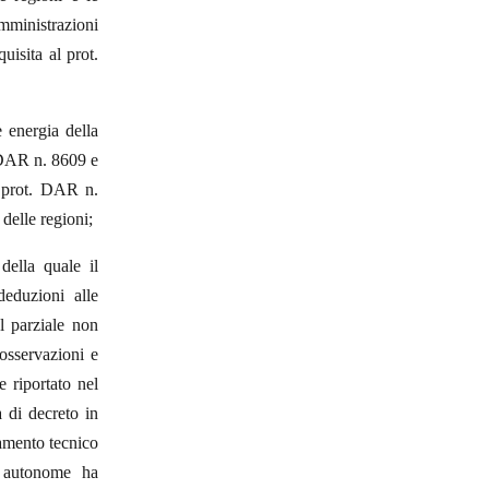
amministrazioni
uisita al prot.
energia della
. DAR n. 8609 e
a prot. DAR n.
 delle regioni;
della quale il
deduzioni alle
l parziale non
 osservazioni e
 riportato nel
 di decreto in
namento tecnico
e autonome ha