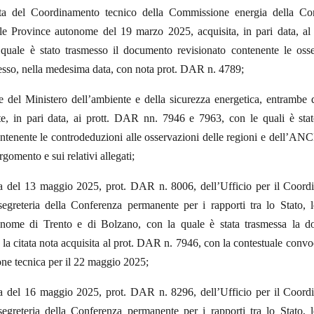
a del Coordinamento tecnico della Commissione energia della Con
le Province autonome del 19 marzo 2025, acquisita, in pari data, a
quale è stato trasmesso il documento revisionato contenente le osse
messo, nella medesima data, con nota prot. DAR n. 4789;
e del Ministero dell’ambiente e della sicurezza energetica, entrambe
te, in pari data, ai prott. DAR nn. 7946 e 7963, con le quali è stat
tenente le controdeduzioni alle osservazioni delle regioni e dell’ANC
rgomento e sui relativi allegati;
a del 13 maggio 2025, prot. DAR n. 8006, dell’Ufficio per il Coord
 segreteria della Conferenza permanente per i rapporti tra lo Stato, 
onome di Trento e di Bolzano, con la quale è stata trasmessa la d
la citata nota acquisita al prot. DAR n. 7946, con la contestuale conv
ne tecnica per il 22 maggio 2025;
a del 16 maggio 2025, prot. DAR n. 8296, dell’Ufficio per il Coord
 segreteria della Conferenza permanente per i rapporti tra lo Stato, 