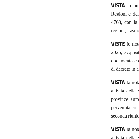
VISTA
la not
Regioni e del
4768, con la 
regioni, tras
VISTE
le not
2025, acquisi
documento con
di decreto in a
VISTA
la not
attività della
province aut
pervenuta con 
seconda riunio
VISTA
la not
attività della