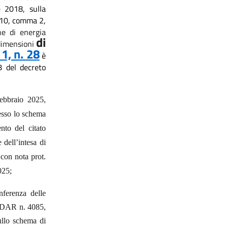
 2018, sulla
o 10, comma 2,
ne di energia
di
 dimensioni
1, n. 28
è
8 del decreto
febbraio 2025,
messo lo schema
nto del citato
dell’intesa di
,
con nota
prot.
025;
ferenza delle
t. DAR n. 4085,
ullo schema di