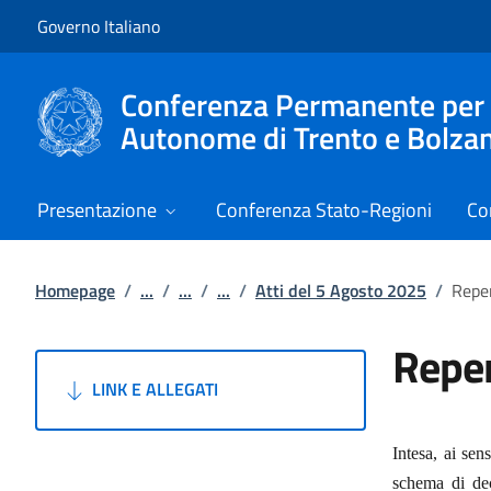
Vai al contenuto
Vai alla navigazione del sito
Governo Italiano
Conferenza Permanente per i r
Autonome di Trento e Bolza
Presentazione
Conferenza Stato-Regioni
Co
Homepage
/
...
/
...
/
...
/
Atti del 5 Agosto 2025
/
Reper
Reper
LINK E ALLEGATI
Intesa, ai sen
schema di dec