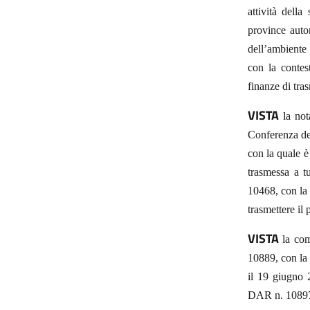
attività della
province auto
dell’ambiente 
con la contes
finanze di tras
VISTA
la not
Conferenza del
con la quale è
trasmessa a t
10468, con la 
trasmettere il 
VISTA
la com
10889, con la 
il 19 giugno 2
DAR n. 10897, 