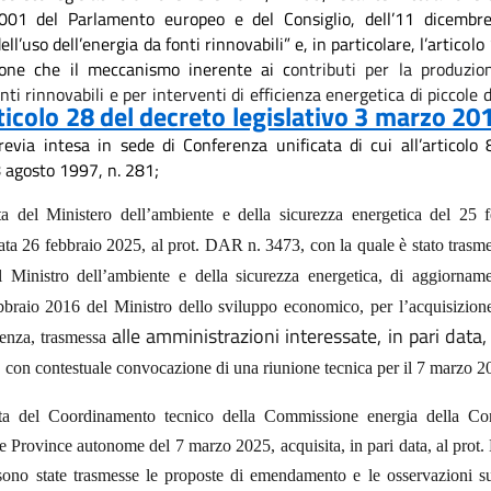
001 del Parlamento europeo e del Consiglio, dell’11 dicembre
ll’uso dell’energia da fonti rinnovabili” e, in particolare, l’articol
pone che il meccanismo inerente ai c
ontributi per la produzio
nti rinnovabili e per interventi di efficienza energetica di piccole
ticolo 28 del decreto legislativo 3 marzo 201
revia intesa in sede di Conferenza unificata di cui all’articolo 
8 agosto 1997, n. 281;
ta del Ministero dell’ambiente e della sicurezza energetica del 25 
data 26 febbraio 2025, al prot. DAR n. 3473, con la quale è stato tras
l Ministro dell’ambiente e della sicurezza energetica, di aggiorname
bbraio 2016 del Ministro dello sviluppo economico, per l’acquisizione 
alle amministrazioni interessate, in pari data
enza, trasmessa
con contestuale convocazione di una riunione tecnica per il 7 marzo 2
a del Coordinamento tecnico della Commissione energia della Con
e Province autonome del 7 marzo 2025, acquisita, in pari data, al pro
sono state trasmesse le proposte di emendamento e le osservazioni s