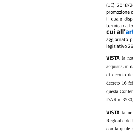
(UE) 2018/2
promozione de
il quale dis
termica da fo
cui all’
ar
aggiornato p
legislativo 2
VISTA
la no
acquisita, in 
di decreto de
decreto 16 fe
questa Confer
DAR n. 3530, 
VISTA
la not
Regioni e dell
con la quale 