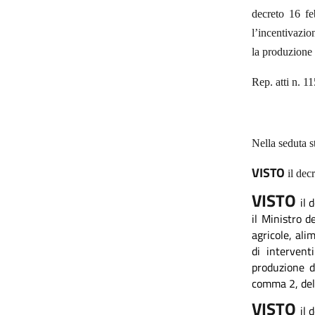
decreto 16 fe
l’incentivazio
la produzione 
Rep. atti n. 1
Nella seduta s
VISTO
il dec
VISTO
il 
il Ministro d
agricole, ali
di intervent
produzione di
comma 2, del 
VISTO
il 