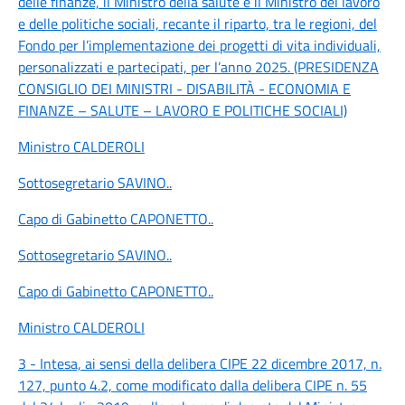
delle finanze, il Ministro della salute e il Ministro del lavoro
e delle politiche sociali, recante il riparto, tra le regioni, del
Fondo per l’implementazione dei progetti di vita individuali,
personalizzati e partecipati, per l’anno 2025. (PRESIDENZA
CONSIGLIO DEI MINISTRI - DISABILITÀ - ECONOMIA E
FINANZE – SALUTE – LAVORO E POLITICHE SOCIALI)
Ministro CALDEROLI
Sottosegretario SAVINO
..
Capo di Gabinetto CAPONETTO
..
Sottosegretario SAVINO
..
Capo di Gabinetto CAPONETTO
..
Ministro CALDEROLI
3 - Intesa, ai sensi della delibera CIPE 22 dicembre 2017, n.
127, punto 4.2, come modificato dalla delibera CIPE n. 55