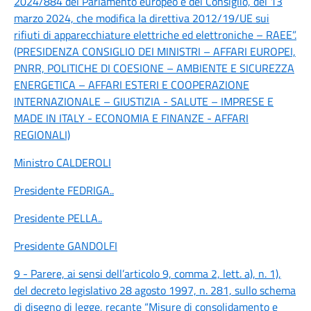
2024/884 del Parlamento europeo e del Consiglio, del 13
marzo 2024, che modifica la direttiva 2012/19/UE sui
rifiuti di apparecchiature elettriche ed elettroniche – RAEE”.
(PRESIDENZA CONSIGLIO DEI MINISTRI – AFFARI EUROPEI,
PNRR, POLITICHE DI COESIONE – AMBIENTE E SICUREZZA
ENERGETICA – AFFARI ESTERI E COOPERAZIONE
INTERNAZIONALE – GIUSTIZIA - SALUTE – IMPRESE E
MADE IN ITALY - ECONOMIA E FINANZE - AFFARI
REGIONALI)
Ministro CALDEROLI
Presidente FEDRIGA
..
Presidente PELLA
..
Presidente GANDOLFI
9 - Parere, ai sensi dell’articolo 9, comma 2, lett. a), n. 1),
del decreto legislativo 28 agosto 1997, n. 281, sullo schema
di disegno di legge, recante “Misure di consolidamento e