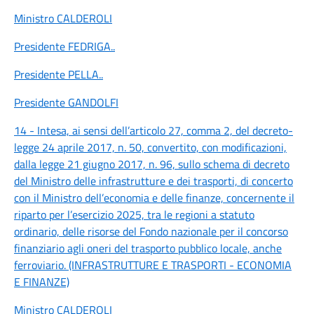
Ministro CALDEROLI
Presidente FEDRIGA
..
Presidente PELLA
..
Presidente GANDOLFI
14 - Intesa, ai sensi dell’articolo 27, comma 2, del decreto-
legge 24 aprile 2017, n. 50, convertito, con modificazioni,
dalla legge 21 giugno 2017, n. 96, sullo schema di decreto
del Ministro delle infrastrutture e dei trasporti, di concerto
con il Ministro dell’economia e delle finanze, concernente il
riparto per l’esercizio 2025, tra le regioni a statuto
ordinario, delle risorse del Fondo nazionale per il concorso
finanziario agli oneri del trasporto pubblico locale, anche
ferroviario. (INFRASTRUTTURE E TRASPORTI - ECONOMIA
E FINANZE)
Ministro CALDEROLI