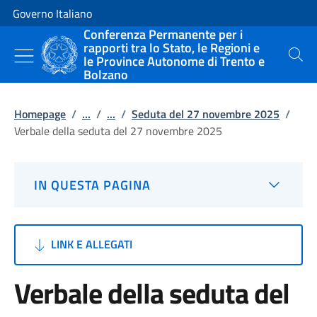
Vai al contenuto
Vai alla navigazione del sito
Governo Italiano
Conferenza Permanente per i
rapporti tra lo Stato, le Regioni e
le Province Autonome di Trento e
Cerca
Bolzano
Homepage
/
...
/
...
/
Seduta del 27 novembre 2025
/
Verbale della seduta del 27 novembre 2025
IN QUESTA PAGINA
LINK E ALLEGATI
Verbale della seduta del