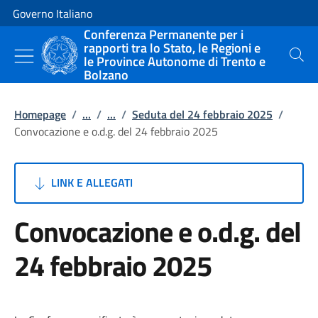
Vai al contenuto
Vai alla navigazione del sito
Governo Italiano
Conferenza Permanente per i
rapporti tra lo Stato, le Regioni e
le Province Autonome di Trento e
Cerca
Bolzano
Homepage
/
...
/
...
/
Seduta del 24 febbraio 2025
/
Convocazione e o.d.g. del 24 febbraio 2025
LINK E ALLEGATI
Convocazione e o.d.g. del
24 febbraio 2025