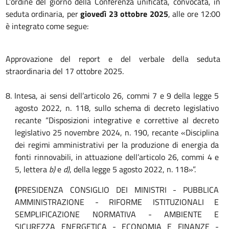
L’ordine del giorno della Conferenza unificata, convocata, in
seduta ordinaria, per
giovedì 23 ottobre
2025
, alle ore 12:00
è integrato come segue:
Approvazione del report e del verbale della seduta
straordinaria del 17 ottobre 2025.
8. Intesa, ai sensi dell’articolo 26, commi 7 e 9 della legge 5
agosto 2022, n. 118, sullo schema di decreto legislativo
recante “Disposizioni integrative e correttive al decreto
legislativo 25 novembre 2024, n. 190, recante «Disciplina
dei regimi amministrativi per la produzione di energia da
fonti rinnovabili, in attuazione dell’articolo 26, commi 4 e
5, lettera
b)
e
d)
, della legge 5 agosto 2022, n. 118»”.
(
PRESIDENZA CONSIGLIO DEI MINISTRI - PUBBLICA
AMMINISTRAZIONE - RIFORME ISTITUZIONALI E
SEMPLIFICAZIONE NORMATIVA - AMBIENTE E
SICUREZZA ENERGETICA - ECONOMIA E FINANZE -