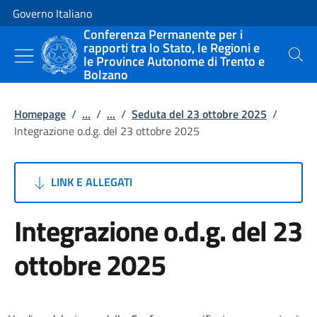
Vai al contenuto
Vai alla navigazione del sito
Governo Italiano
Conferenza Permanente per i
rapporti tra lo Stato, le Regioni e
le Province Autonome di Trento e
Cerca
Bolzano
Homepage
/
...
/
...
/
Seduta del 23 ottobre 2025
/
Integrazione o.d.g. del 23 ottobre 2025
LINK E ALLEGATI
Integrazione o.d.g. del 23
ottobre 2025