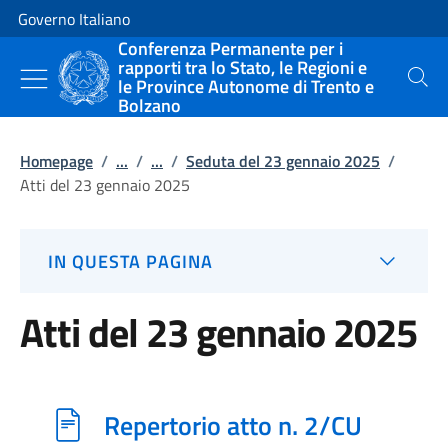
Vai al contenuto
Vai alla navigazione del sito
Governo Italiano
Conferenza Permanente per i
rapporti tra lo Stato, le Regioni e
le Province Autonome di Trento e
Cerca
Bolzano
Homepage
/
...
/
...
/
Seduta del 23 gennaio 2025
/
Atti del 23 gennaio 2025
IN QUESTA PAGINA
Atti del 23 gennaio 2025
Repertorio atto n. 2/CU