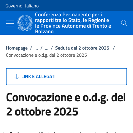
Vai al contenuto
Vai alla navigazione del sito
Governo Italiano
Conferenza Permanente per i
rapporti tra lo Stato, le Regioni e
le Province Autonome di Trento e
Cerca
Bolzano
Homepage
/
...
/
...
/
Seduta del 2 ottobre 2025
/
Convocazione e o.d.g. del 2 ottobre 2025
LINK E ALLEGATI
Convocazione e o.d.g. del
2 ottobre 2025