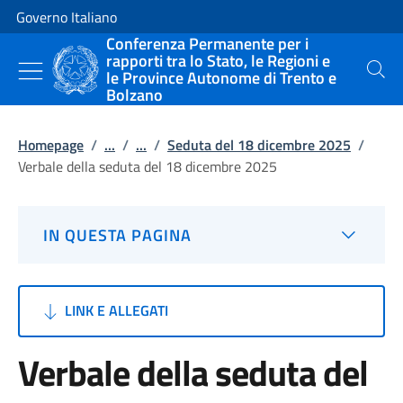
Vai al contenuto
Vai alla navigazione del sito
Governo Italiano
Conferenza Permanente per i
rapporti tra lo Stato, le Regioni e
le Province Autonome di Trento e
Cerca
Bolzano
Homepage
/
...
/
...
/
Seduta del 18 dicembre 2025
/
Verbale della seduta del 18 dicembre 2025
IN QUESTA PAGINA
LINK E ALLEGATI
Verbale della seduta del