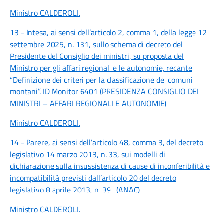
Ministro CALDEROLI
.
13 - Intesa, ai sensi dell’articolo 2, comma 1, della legge 12
settembre 2025, n. 131, sullo schema di decreto del
Presidente del Consiglio dei ministri, su proposta del
Ministro per gli affari regionali e le autonomie, recante
“Definizione dei criteri per la classificazione dei comuni
montani”. ID Monitor 6401 (PRESIDENZA CONSIGLIO DEI
MINISTRI – AFFARI REGIONALI E AUTONOMIE)
Ministro CALDEROLI
.
14 - Parere, ai sensi dell’articolo 48, comma 3, del decreto
legislativo 14 marzo 2013, n. 33, sui modelli di
dichiarazione sulla insussistenza di cause di inconferibilità e
incompatibilità previsti dall’articolo 20 del decreto
legislativo 8 aprile 2013, n. 39. (ANAC)
Ministro CALDEROLI
.