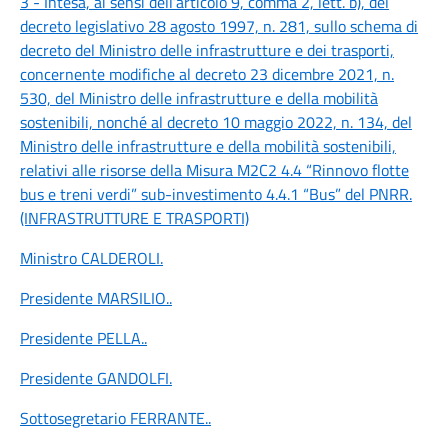
3 - Intesa, ai sensi dell’articolo 9, comma 2, lett. b), del
decreto legislativo 28 agosto 1997, n. 281, sullo schema di
decreto del Ministro delle infrastrutture e dei trasporti,
concernente modifiche al decreto 23 dicembre 2021, n.
530, del Ministro delle infrastrutture e della mobilità
sostenibili, nonché al decreto 10 maggio 2022, n. 134, del
Ministro delle infrastrutture e della mobilità sostenibili,
relativi alle risorse della Misura M2C2 4.4 “Rinnovo flotte
bus e treni verdi” sub-investimento 4.4.1 “Bus” del PNRR.
(INFRASTRUTTURE E TRASPORTI)
Ministro CALDEROLI
.
Presidente MARSILIO
..
Presidente PELLA
..
Presidente GANDOLFI
.
Sottosegretario FERRANTE
..