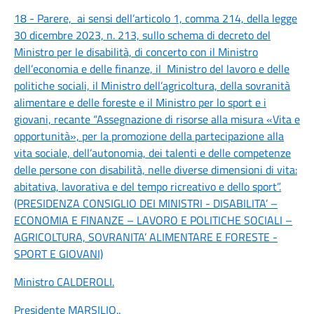
18 - Parere, ai sensi dell’articolo 1, comma 214, della legge
30 dicembre 2023, n. 213, sullo schema di decreto del
Ministro per le disabilità, di concerto con il Ministro
dell’economia e delle finanze, il Ministro del lavoro e delle
politiche sociali, il Ministro dell’agricoltura, della sovranità
alimentare e delle foreste e il Ministro per lo sport e i
giovani, recante “Assegnazione di risorse alla misura «Vita e
opportunità», per la promozione della partecipazione alla
vita sociale, dell’autonomia, dei talenti e delle competenze
delle persone con disabilità, nelle diverse dimensioni di vita:
abitativa, lavorativa e del tempo ricreativo e dello sport”.
(PRESIDENZA CONSIGLIO DEI MINISTRI - DISABILITA’ –
ECONOMIA E FINANZE – LAVORO E POLITICHE SOCIALI –
AGRICOLTURA, SOVRANITA’ ALIMENTARE E FORESTE -
SPORT E GIOVANI)
Ministro CALDEROLI
.
Presidente MARSILIO
..