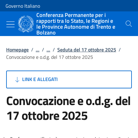
Vai al contenuto
Vai alla navigazione del sito
Governo Italiano
Conferenza Permanente per i
rapporti tra lo Stato, le Regioni e
le Province Autonome di Trento e
Cerca
Bolzano
Homepage
/
...
/
...
/
Seduta del 17 ottobre 2025
/
Convocazione e o.d.g. del 17 ottobre 2025
LINK E ALLEGATI
Convocazione e o.d.g. del
17 ottobre 2025