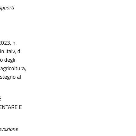
apporti
2023, n.
 Italy, di
o degli
’agricoltura,
ostegno al
E
ENTARE E
novazione