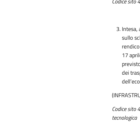
Codice sito
4
Intesa, 
sullo s
rendico
17 apri
previsto
dei tras
dell’ec
(INFRASTR
Codice sito 
tecnologica