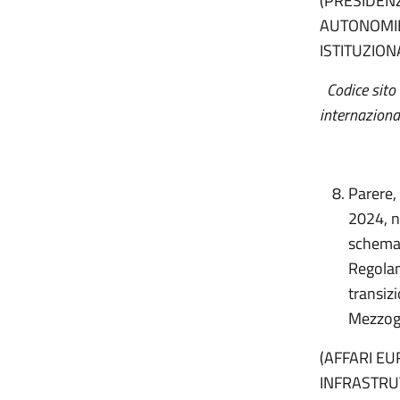
(PRESIDENZ
AUTONOMIE
ISTITUZION
Codice sito 
internaziona
Parere, 
2024, n.
schema 
Regolam
transiz
Mezzog
(AFFARI EU
INFRASTRUT