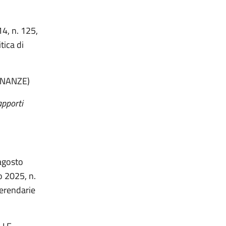
14, n. 125,
tica di
INANZE)
apporti
 agosto
o 2025, n.
ferendarie