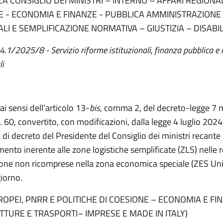
A CONSIGLIO DEI MINISTRI – INTERNO – AFFARI REGIONAL
 - ECONOMIA E FINANZE - PUBBLICA AMMINISTRAZIONE
ALI E SEMPLIFICAZIONE NORMATIVA – GIUSTIZIA – DISABILI
4.1/2025/8 - Servizio riforme istituzionali, finanza pubblica e 
li
ai sensi dell'articolo 13-
bis
, comma 2, del decreto-legge 7 
 60, convertito, con modificazioni, dalla legge 4 luglio 2024,
di decreto del Presidente del Consiglio dei ministri recante i
ento inerente alle zone logistiche semplificate (ZLS) nelle r
ione non ricomprese nella zona economica speciale (ZES Unic
iorno.
ROPEI, PNRR E POLITICHE DI COESIONE – ECONOMIA E FI
TURE E TRASPORTI– IMPRESE E MADE IN ITALY)