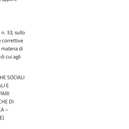
 n. 33, sullo
 correttive
 materia di
di cui agli
HE SOCIALI
LI E
PARI
CHE DI
CA –
E)