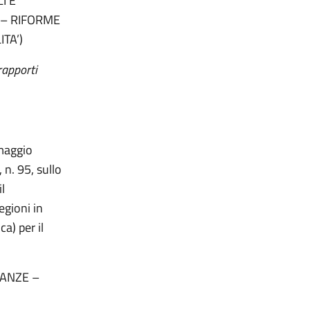
I E
 – RIFORME
TA’)
rapporti
maggio
 n. 95, sullo
l
egioni in
a) per il
NANZE –