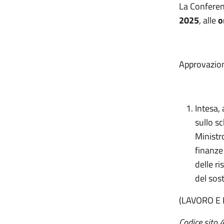
La Conferen
2025
, alle
o
Approvazion
Intesa,
sullo sc
Ministro
finanze 
delle ri
del sos
(LAVORO E 
Codice sito