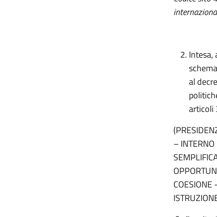
internaziona
Intesa, 
schema 
al decr
politich
articoli
(PRESIDENZ
– INTERNO 
SEMPLIFICA
OPPORTUNIT
COESIONE -
ISTRUZION