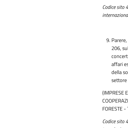
Codice sito
4
internaziona
Parere,
206, su
concerto
affari e
della s
settore 
(IMPRESE E
COOPERAZI
FORESTE -
Codice sito 