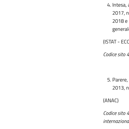
Intesa, 
2017, n
2018 e 
general
(ISTAT - E
Codice sito 
Parere,
2013, n
(ANAC)
Codice sito 
internaziona