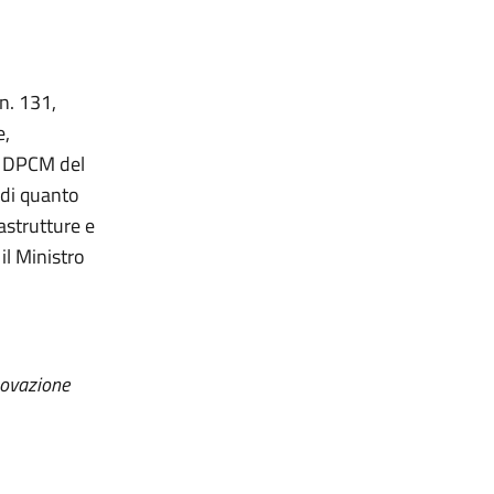
 n. 131,
e,
el DPCM del
 di quanto
astrutture e
il Ministro
novazione