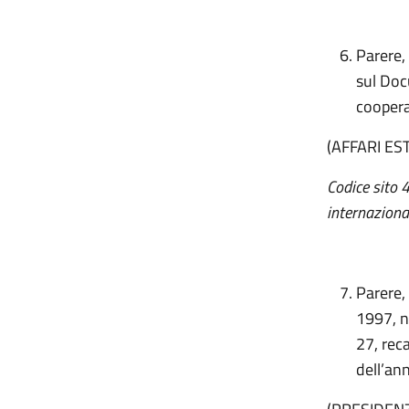
Parere,
sul Doc
coopera
(AFFARI E
Codice sito 
internaziona
Parere,
1997, n
27, reca
dell’an