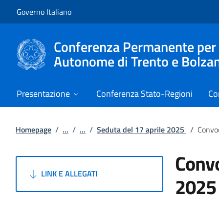
Vai al contenuto
Vai alla navigazione del sito
Governo Italiano
Conferenza Permanente per i r
Autonome di Trento e Bolza
Presentazione
Conferenza Stato-Regioni
Co
Homepage
/
...
/
...
/
Seduta del 17 aprile 2025
/
Convoc
Convo
LINK E ALLEGATI
2025