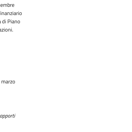
icembre
finanziario
a di Piano
zioni.
14 marzo
rapporti