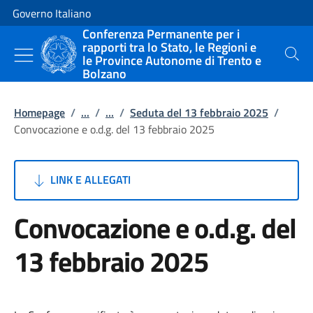
Vai al contenuto
Vai alla navigazione del sito
Governo Italiano
Conferenza Permanente per i
rapporti tra lo Stato, le Regioni e
le Province Autonome di Trento e
Cerca
Bolzano
Homepage
/
...
/
...
/
Seduta del 13 febbraio 2025
/
Convocazione e o.d.g. del 13 febbraio 2025
LINK E ALLEGATI
Convocazione e o.d.g. del
13 febbraio 2025