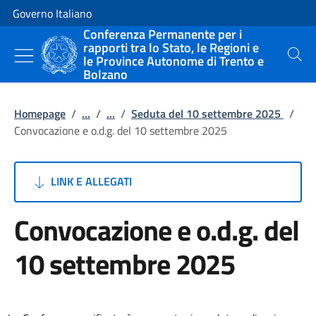
Vai al contenuto
Vai alla navigazione del sito
Governo Italiano
Conferenza Permanente per i
rapporti tra lo Stato, le Regioni e
le Province Autonome di Trento e
Cerca
Bolzano
Homepage
/
...
/
...
/
Seduta del 10 settembre 2025
/
Convocazione e o.d.g. del 10 settembre 2025
LINK E ALLEGATI
Convocazione e o.d.g. del
10 settembre 2025