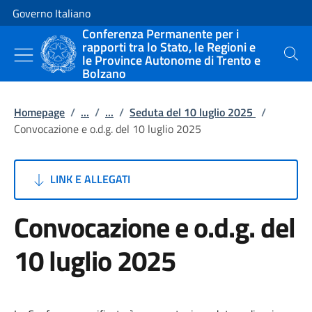
Vai al contenuto
Vai alla navigazione del sito
Governo Italiano
Conferenza Permanente per i
rapporti tra lo Stato, le Regioni e
le Province Autonome di Trento e
Cerca
Bolzano
Homepage
/
...
/
...
/
Seduta del 10 luglio 2025
/
Convocazione e o.d.g. del 10 luglio 2025
LINK E ALLEGATI
Convocazione e o.d.g. del
10 luglio 2025