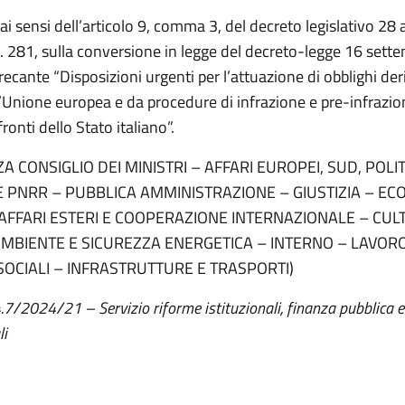
 ai sensi dell’articolo 9, comma 3, del decreto legislativo 28
. 281, sulla conversione in legge del decreto-legge 16 sett
recante “Disposizioni urgenti per l’attuazione di obblighi der
ll’Unione europea e da procedure di infrazione e pre-infrazi
ronti dello Stato italiano”.
A CONSIGLIO DEI MINISTRI – AFFARI EUROPEI, SUD, POLIT
E PNRR – PUBBLICA AMMINISTRAZIONE – GIUSTIZIA – EC
 AFFARI ESTERI E COOPERAZIONE INTERNAZIONALE – CUL
AMBIENTE E SICUREZZA ENERGETICA – INTERNO – LAVORO
SOCIALI – INFRASTRUTTURE E TRASPORTI)
4.7/2024/21 – Servizio riforme istituzionali, finanza pubblica e
li