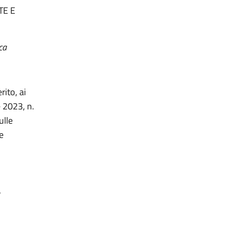
TE E
ca
rito, ai
e 2023, n.
ulle
e