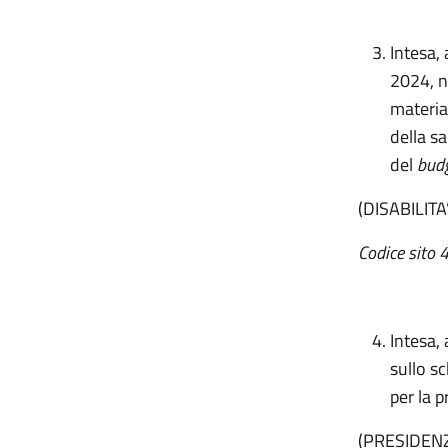
Intesa,
2024, n
materia 
della sa
del
bud
(DISABILIT
Codice sito 4
Intesa, 
sullo s
per la p
(PRESIDENZ