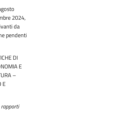
 agosto
embre 2024,
ivanti da
one pendenti
ICHE DI
ONOMIA E
TURA –
 E
 rapporti