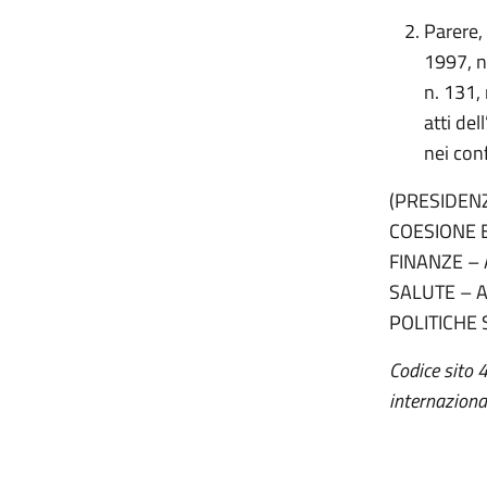
Parere,
1997, n
n. 131, 
atti de
nei conf
(PRESIDENZ
COESIONE 
FINANZE –
SALUTE – 
POLITICHE 
Codice sito 
internaziona