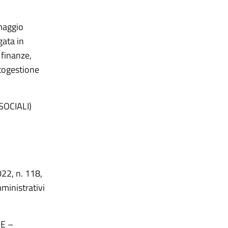
 maggio
gata in
 finanze,
utogestione
SOCIALI)
022, n. 118,
ministrativi
E –