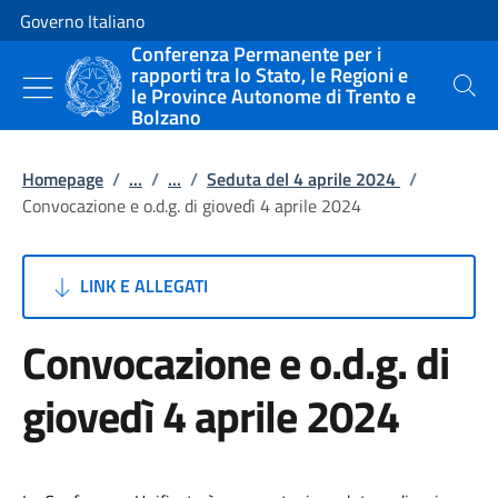
Vai al contenuto
Vai alla navigazione del sito
Governo Italiano
Conferenza Permanente per i
rapporti tra lo Stato, le Regioni e
le Province Autonome di Trento e
Cerca
Bolzano
Homepage
/
...
/
...
/
Seduta del 4 aprile 2024
/
Convocazione e o.d.g. di giovedì 4 aprile 2024
LINK E ALLEGATI
Convocazione e o.d.g. di
giovedì 4 aprile 2024