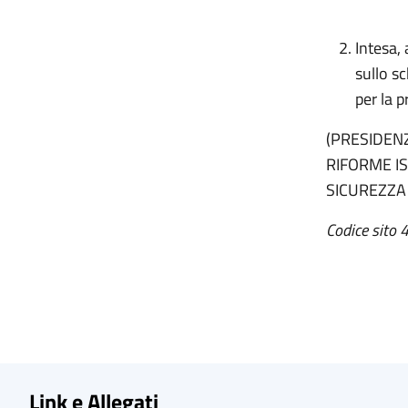
Intesa, 
sullo s
per la p
(PRESIDENZ
RIFORME I
SICUREZZA
Codice sito 
Link e Allegati