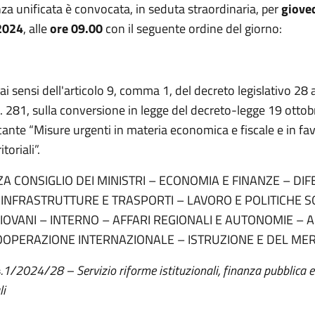
za unificata è convocata, in seduta straordinaria, per
giove
2024
, alle
ore 09.00
con il seguente ordine del giorno:
 ai sensi dell'articolo 9, comma 1, del decreto legislativo 28
. 281, sulla conversione in legge del decreto-legge 19 ottob
cante “Misure urgenti in materia economica e fiscale e in fav
itoriali”.
A CONSIGLIO DEI MINISTRI – ECONOMIA E FINANZE – DIF
- INFRASTRUTTURE E TRASPORTI – LAVORO E POLITICHE SO
GIOVANI – INTERNO – AFFARI REGIONALI E AUTONOMIE – A
COOPERAZIONE INTERNAZIONALE – ISTRUZIONE E DEL MER
4.1/2024/28 – Servizio riforme istituzionali, finanza pubblica e
li