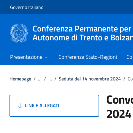
Vai al contenuto
Vai alla navigazione del sito
Governo Italiano
Conferenza Permanente per i r
Autonome di Trento e Bolza
Presentazione
Conferenza Stato-Regioni
Co
Homepage
/
...
/
...
/
Seduta del 14 novembre 2024
/
Co
Convo
LINK E ALLEGATI
2024