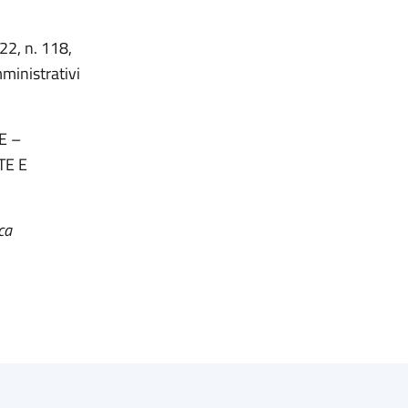
22, n. 118,
ministrativi
E –
TE E
ca