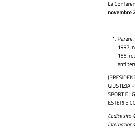
La Conferen
novembre 
Parere,
1997, n
155, re
enti terr
(PRESIDENZ
GIUSTIZIA 
SPORT E I 
ESTERI E 
Codice sito 
internaziona