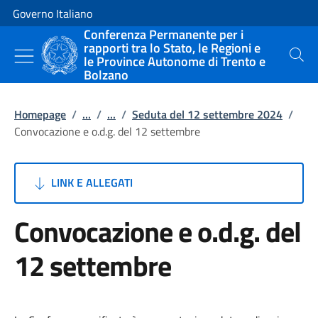
Vai al contenuto
Vai alla navigazione del sito
Governo Italiano
Conferenza Permanente per i
rapporti tra lo Stato, le Regioni e
le Province Autonome di Trento e
Cerca
Bolzano
Homepage
/
...
/
...
/
Seduta del 12 settembre 2024
/
Convocazione e o.d.g. del 12 settembre
LINK E ALLEGATI
Convocazione e o.d.g. del
12 settembre