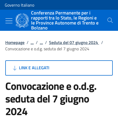
Vai al contenuto
Vai alla navigazione del sito
Governo Italiano
Conferenza Permanente per i
rapporti tra lo Stato, le Regioni e
le Province Autonome di Trento e
Cerca
Bolzano
Homepage
/
...
/
...
/
Seduta del 07 giugno 2024
/
Convocazione e o.d.g. seduta del 7 giugno 2024
LINK E ALLEGATI
Convocazione e o.d.g.
seduta del 7 giugno
2024