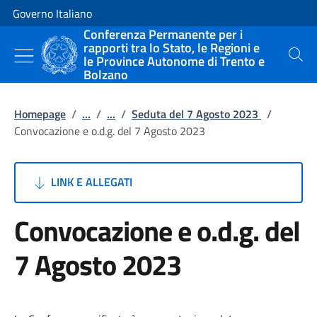
Vai al contenuto
Vai alla navigazione del sito
Governo Italiano
Conferenza Permanente per i
rapporti tra lo Stato, le Regioni e
le Province Autonome di Trento e
Cerca
Bolzano
Homepage
/
...
/
...
/
Seduta del 7 Agosto 2023
/
Convocazione e o.d.g. del 7 Agosto 2023
LINK E ALLEGATI
Convocazione e o.d.g. del
7 Agosto 2023