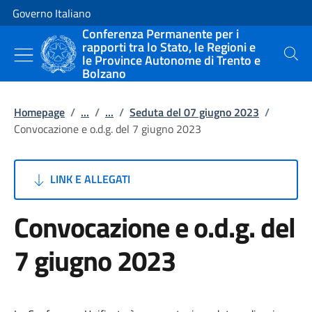
Vai al contenuto
Vai alla navigazione del sito
Governo Italiano
Conferenza Permanente per i
rapporti tra lo Stato, le Regioni e
le Province Autonome di Trento e
Cerca
Bolzano
Homepage
/
...
/
...
/
Seduta del 07 giugno 2023
/
Convocazione e o.d.g. del 7 giugno 2023
LINK E ALLEGATI
Convocazione e o.d.g. del
7 giugno 2023