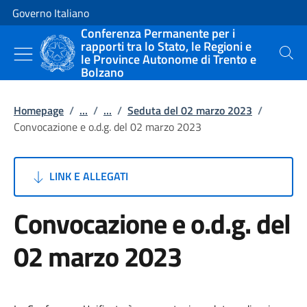
Vai al contenuto
Vai alla navigazione del sito
Governo Italiano
Conferenza Permanente per i
rapporti tra lo Stato, le Regioni e
le Province Autonome di Trento e
Cerca
Bolzano
Homepage
/
...
/
...
/
Seduta del 02 marzo 2023
/
Convocazione e o.d.g. del 02 marzo 2023
LINK E ALLEGATI
Convocazione e o.d.g. del
02 marzo 2023