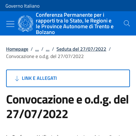
Vai al contenuto
Vai alla navigazione del sito
Governo Italiano
Conferenza Permanente per i
rapporti tra lo Stato, le Regioni e
le Province Autonome di Trento e
Cerca
Bolzano
Homepage
/
...
/
...
/
Seduta del 27/07/2022
/
Convocazione e o.d.g. del 27/07/2022
LINK E ALLEGATI
Convocazione e o.d.g. del
27/07/2022