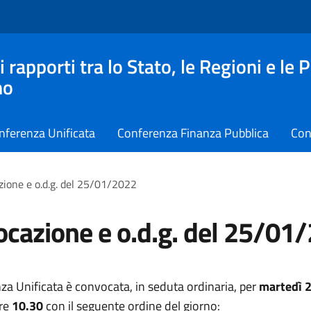
apporti tra lo Stato, le Regioni e le 
no
nferenza Unificata
Conferenza Finanza Pubblica
Con
ione e o.d.g. del 25/01/2022
cazione e o.d.g. del 25/01
za Unificata è convocata, in seduta ordinaria, per
martedì 
ore
10.30
con il seguente ordine del giorno: