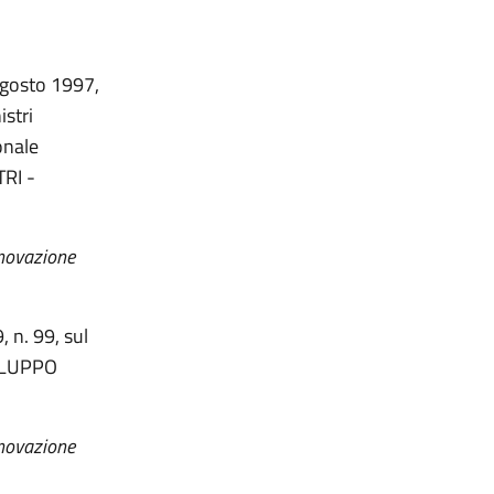
 agosto 1997,
istri
onale
RI -
nnovazione
, n. 99, sul
VILUPPO
nnovazione