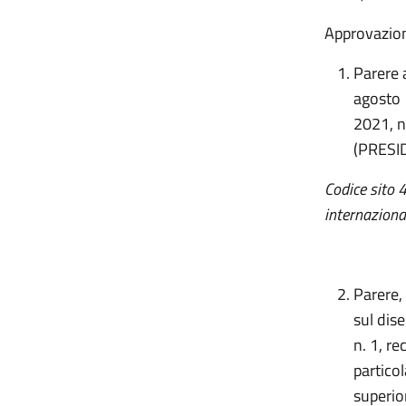
Approvazione
Parere a
agosto 
2021, n.
(PRESI
Codice sito 
internaziona
Parere, 
sul dis
n. 1, r
particol
superio