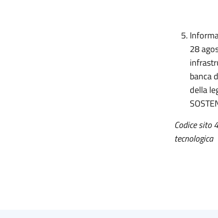
Informat
28 agos
infrastr
banca da
della l
SOSTEN
Codice sito 
tecnologica