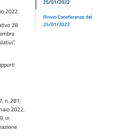
25/01/2022
aio 2022.
Rinvio Coneferenze del
25/01/2022
ativo 28
cembre
ativi".
apporti
7, n. 281,
nnaio 2022,
9, in
rmazione