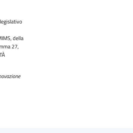
legislativo
 MIMS, della
comma 27,
ITÀ
nnovazione