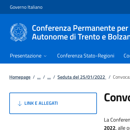
Vai al contenuto
Vai alla navigazione del sito
Governo Italiano
Conferenza Permanente per i r
Autonome di Trento e Bolza
Presentazione
Conferenza Stato-Regioni
Co
Homepage
/
...
/
...
/
Seduta del 25/01/2022
/
Convocaz
Convo
LINK E ALLEGATI
La Conferen
2022
, alle 