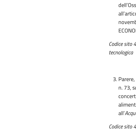
dell’Oss
all’arti
novemb
ECONOM
Codice sito 
tecnologica
Parere,
n. 73, 
concerto
alimenta
all’
Acqua
Codice sito 4