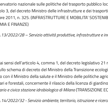
ervatorio nazionale sulle politiche del trasporto pubblico loca
colo 3, del decreto Ministro delle infrastrutture e dei trasport
re 2011, n. 325. (INFRASTRUTTURE E MOBILITA’ SOSTENIBI
IA E FINANZE)
4.13/2022/28 – Servizio attività produttive, infrastrutture e i
 ai sensi dell’articolo 4, comma 1, del decreto legislativo 2
sullo schema di decreto del Ministro della Transizione ecologi
 con il Ministro della salute e il Ministro delle politiche agri
ri e forestali, concernente il rilascio della licenza di giardi
rio e civica stazione idrobiologica di Milano
(TRANSIZIONE E
.
14
/202
2
/
32 - Servizio ambiente, territorio, istruzione e ricerc