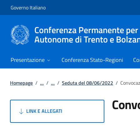
Vai al contenuto
Vai alla navigazione del sito
Governo Italiano
Conferenza Permanente per i r
Autonome di Trento e Bolza
Presentazione
Conferenza Stato-Regioni
Co
Homepage
/
...
/
...
/
Seduta del 08/06/2022
/
Convocaz
Convo
LINK E ALLEGATI