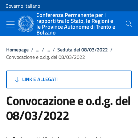
Vai al contenuto
Vai alla navigazione del sito
Governo Italiano
Conferenza Permanente per i
rapporti tra lo Stato, le Regioni e
le Province Autonome di Trento e
Cerca
Bolzano
Homepage
/
...
/
...
/
Seduta del 08/03/2022
/
Convocazione e o.d.g. del 08/03/2022
LINK E ALLEGATI
Convocazione e o.d.g. del
08/03/2022